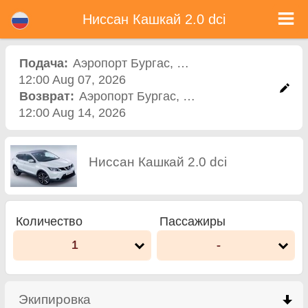
Ниссан Кашкай 2.0 dci - Прокат автомобиля в Болгарии
Ниссан Кашкай 2.0 dci - Аэропорт Бургас прокат автомобилей. Аренда автомобиля Ниссан Кашкай 2.0 dci в Аэропорт
Ниссан Кашкай 2.0 dci
Бургас. Полная страховка (без депозит), неограниченный пробег, бесплатные детские сиденья, бесплатные
дополнительных водителей, низкая цена аренды автомобиля гарантируется.
Подача:
Аэропорт Бургас
,
Аэропорт
12:00 Aug 07, 2026
Возврат:
Аэропорт Бургас
,
Аэропорт
12:00 Aug 14, 2026
Ниссан Кашкай 2.0 dci
Количество
Пассажиры
1
-
Экипировка
click to collapse contents