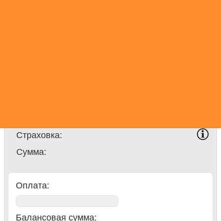
Пассажиры:
Доп. водители:
Доставка:
Такса за работу по
праздникам:
Страхование колес:
За рубежом:
Страховка:
Сумма
:
Оплата:
Балансовая сумма
: