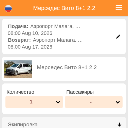
Мерседес Вито 8+1 2.2 - Прокат автомобиля в Болгарии
Мерседес Вито 8+1 2.2 - Аэропорт Малага прокат автомобилей. Аренда автомобиля Мерседес Вито 8+1 2.2 в Аэропорт
Мерседес Вито 8+1 2.2
Малага. Полная страховка (без депозит), неограниченный пробег, бесплатные детские сиденья, бесплатные
дополнительных водителей, низкая цена аренды автомобиля гарантируется.
Подача:
Аэропорт Малага
,
Аэропорт
08:00 Aug 10, 2026
Возврат:
Аэропорт Малага
,
Аэропорт
08:00 Aug 17, 2026
Мерседес Вито 8+1 2.2
Количество
Пассажиры
1
-
Экипировка
click to collapse contents