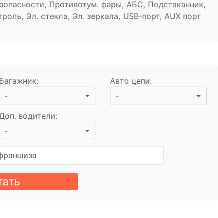
зопасности, Противотум. фары, АБС, Подстаканник,
роль, Эл. стекла, Эл. зеркала, USB-порт, AUX порт
Багажник
:
Авто цепи
:
-
-
Доп. водители
:
-
франшиза
тать