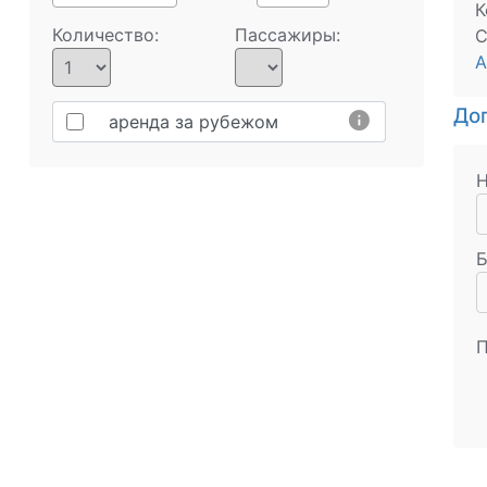
К
Количество:
Пассажиры:
С
А
Доп
info
аренда за рубежом
Н
Б
П