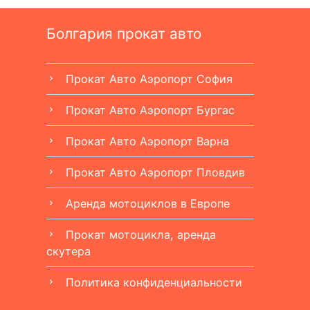
Болгария прокат авто
Прокат Авто Аэропорт София
chevron_right
Прокат Авто Аэропорт Бургас
chevron_right
Прокат Авто Аэропорт Варна
chevron_right
Прокат Авто Аэропорт Пловдив
chevron_right
Аренда мотоциклов в Европе
chevron_right
Прокат мотоцикла, аренда
chevron_right
скутера
Политика конфиденциальности
chevron_right