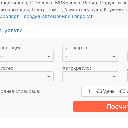
ондиционер, CD-плеер, MP3-плеер, Радио, Подушки бе
игнализация, Центр. замок, Усилитель руля, Круиз-конт
эропорт Пловдив Автомобили напрокат
. услуги
авигация
:
Дор. карта
:
-
-
устер
:
Автокресло
:
-
-
олная страховка:
€
0
/день
- €
0
Посчи