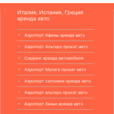
Италия, Испания, Греция
аренда авто
Аэропорт Афины aренда авто
chevron_right
Аэропорт Альгеро прокат авто
chevron_right
Соррент аренда автомобиля
chevron_right
Аэропорт Малага прокат авто
chevron_right
Аэропорт салоники аренда авто
chevron_right
Аэропорт альгеро прокат авто
chevron_right
Аэропорт Ханья аренда авто
chevron_right