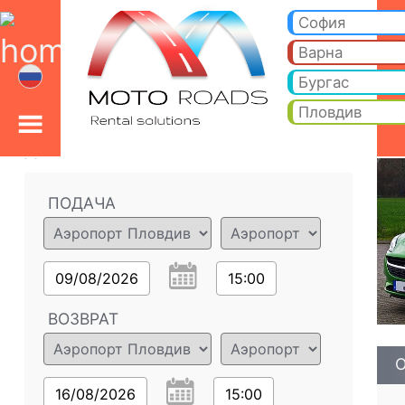
Опель Корса 1.4l - Пр
Опель Корса 1.4l - Аэропорт Пловдив прокат автомобилей. Аренда автомобиля Опель Корса 1.4l в Аэропорт
София
Варна
Бургас
Пловдив
Детали заказа
ПОДАЧА
09/08/2026
15:00
ВОЗВРАТ
О
16/08/2026
15:00