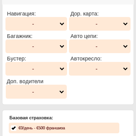
Навигация
:
Дор. карта
:
-
-
Багажник
:
Авто цепи
:
-
-
Бустер
:
Автокресло
:
-
-
Доп. водители
-
Базовая страховка:
€
0
/день
- €
500
франшиза