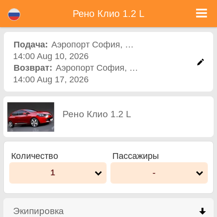
Рено Клио 1.2 L - Прокат автомобиля в Болгарии
Рено Клио 1.2 L - Аэропорт София прокат автомобилей. Аренда автомобиля Рено Клио 1.2 L в Аэропорт София. Полная
Рено Клио 1.2 L
страховка (без депозит), неограниченный пробег, бесплатные детские сиденья, бесплатные дополнительных водителей,
низкая цена аренды автомобиля гарантируется.
Подача:
Аэропорт София
,
Аэропорт
14:00 Aug 10, 2026
Возврат:
Аэропорт София
,
Аэропорт
14:00 Aug 17, 2026
Рено Клио 1.2 L
Количество
Пассажиры
1
-
Экипировка
click to collapse contents