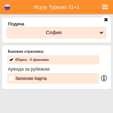
Исузу Туркуаз 31+1 - Прокат автомобиля в Болгарии
Исузу Туркуаз 31+1 - София прокат автомобилей. Аренда автомобиля Исузу Туркуаз 31+1 в София. Полная страховка
Исузу Туркуаз 31+1
(без депозит), неограниченный пробег, бесплатные детские сиденья, бесплатные дополнительных водителей, низкая
цена аренды автомобиля гарантируется.
Подача
София
Базовая страховка:
€
0
/день
- €
франшиза
Аренда за рубежом:
Зеленая Карта