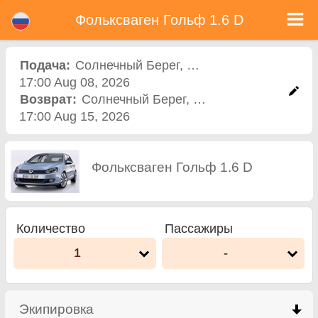
Фольксваген Гольф 1.6 D - Прокат автомобиля в Болгарии
Фольксваген Гольф 1.6 D - Солнечный Берег прокат автомобилей. Аренда автомобиля Фольксваген Гольф 1.6 D в
Фольксваген Гольф 1.6 D
Солнечный Берег. Полная страховка (без депозит), неограниченный пробег, бесплатные детские сиденья, бесплатные
дополнительных водителей, низкая цена аренды автомобиля гарантируется.
Подача:
Солнечный Берег
,
Пункт проката
17:00 Aug 08, 2026
Возврат:
Солнечный Берег
,
Пункт проката
17:00 Aug 15, 2026
Фольксваген Гольф 1.6 D
Количество
Пассажиры
1
-
Экипировка
click to collapse contents