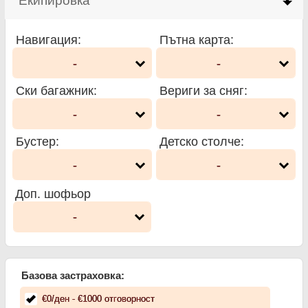
Екипировка
click to collapse contents
Навигация
:
Пътна карта
:
-
-
Ски багажник
:
Вериги за сняг
:
-
-
Бустер
:
Детско столче
:
-
-
Доп. шофьор
-
Базова застраховка:
€
0
/ден
- €
1000
отговорност