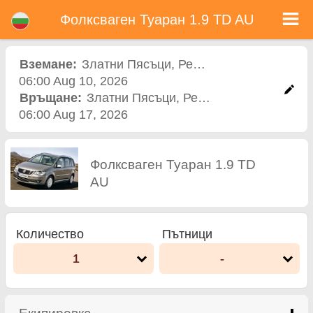
Фолксваген Туаран 1.9 TD AU - Коли под наем в България
Фолксваген Туаран 1.9 TD AU - Златни Пясъци коли под наем. Рент а кар Фолксваген Туаран 1.9 TD AU в Златни Пясъци.
Фолксваген Туаран 1.9 TD AU
Пълно Автокаско застраховка (без депозит), неограничен пробег, безплатни детски седалки, безплатни допълнителни
шофьори, гарантирани ниски цени за наем на коли.
Вземане:
Златни Пясъци
,
Рентал офис
06:00 Aug 10, 2026
Връщане:
Златни Пясъци
,
Рентал офис
06:00 Aug 17, 2026
Фолксваген Туаран 1.9 TD
AU
Количество
Пътници
1
-