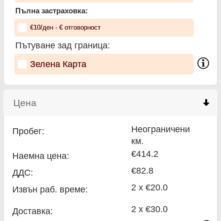
Пълна застраховка:
€
10
/ден
- €
отговорност
Пътуване зад граница:
Зелена Карта
Цена
click to collapse contents
Неограничени
Пробег:
км.
€414.2
Наемна цена:
€82.8
ДДС:
2 x €20.0
Извън раб. време:
2 x €30.0
Доставка: