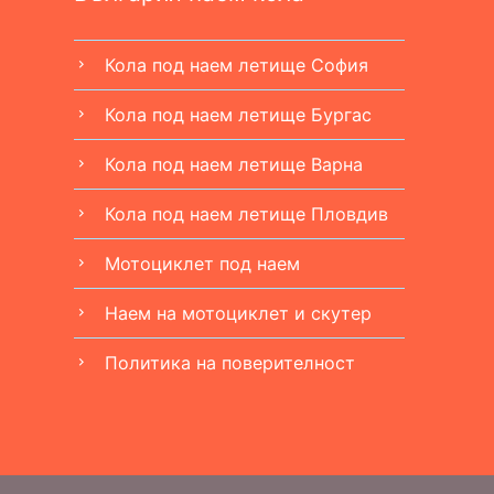
Кола под наем летище София
chevron_right
Кола под наем летище Бургас
chevron_right
Кола под наем летище Варна
chevron_right
Кола под наем летище Пловдив
chevron_right
Мотоциклет под наем
chevron_right
Наем на мотоциклет и скутер
chevron_right
Политика на поверителност
chevron_right