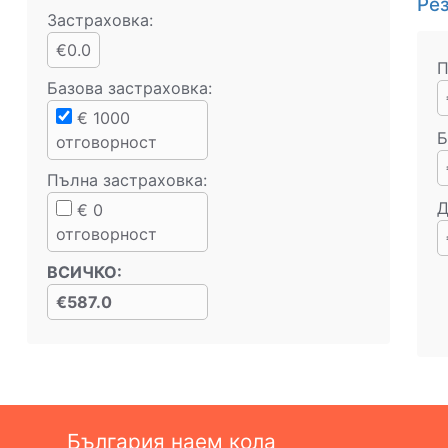
Ре
Застраховка:
€0.0
П
Базова застраховка
:
€
1000
Б
отговорност
Пълна застраховка
:
Д
€
0
отговорност
ВСИЧКО
:
€587.0
България наем кола