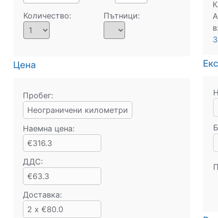
К
Количество:
Пътници:
А
в
З
Ек
Цена
Н
Пробег:
Неограничени километри
Б
Наемна цена:
€316.3
ДДС:
П
€63.3
Доставка:
2 x €80.0