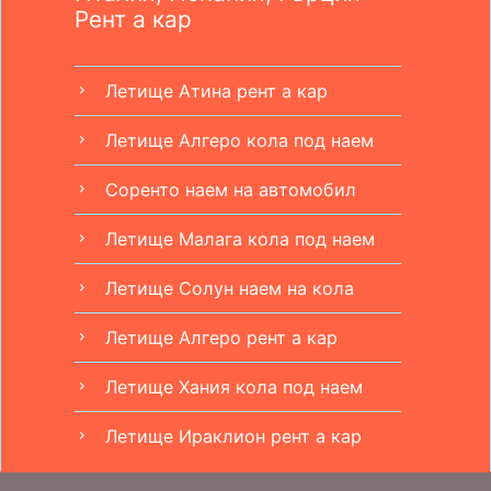
Рент а кар
Летище Атина рент а кар
chevron_right
Летище Алгеро кола под наем
chevron_right
Соренто наем на автомобил
chevron_right
Летище Малага кола под наем
chevron_right
Летище Солун наем на кола
chevron_right
Летище Алгеро рент а кар
chevron_right
Летище Хания кола под наем
chevron_right
Летище Ираклион рент а кар
chevron_right