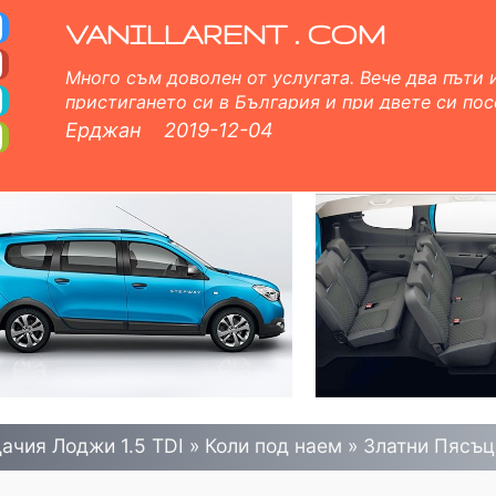
 Коли под наем в Бълг
о Автокаско застраховка (без депозит), неограничен пробег, безплатни детски седалки, безплатни допълните
VANILLARENT . COM
Много съм доволен от услугата. Вече два пъти
пристигането си в България и при двете си по
което поисках. Правилно и много хубаво обслу
Ерджан
2019-12-04
изчерпателна информация и професионални чле
така и лице в лице. 5 точки от мен.
ачия Лоджи 1.5 TDI
»
Коли под наем
»
Златни Пясъц