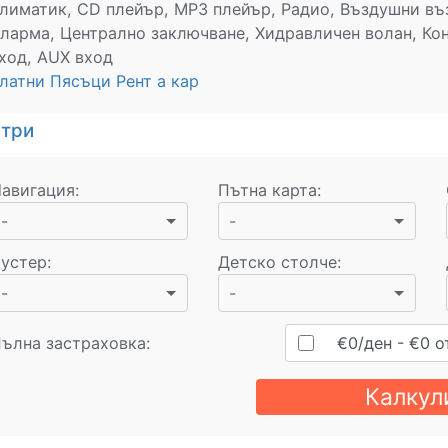
лиматик, CD плейър, MP3 плейър, Радио, Въздушни въз
ларма, Централно заключване, Хидравличен волан, Конт
ход, AUX вход
латни Пясъци Рент а кар
стри
авигация
:
Пътна карта
:
-
-
устер
:
Детско столче
:
-
-
ълна застраховка:
€
0
/ден
- €
0
о
Калкул