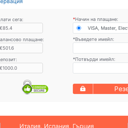
зервация
*
Начин на плащане:
лати сега:
€85.4
VISA, Master, Elec
*
Въведете имейл:
алансово плащане
:
€501.6
*
Потвърди имейл:
епозит:
€1000.0
Рез
Италия, Испания, Гърция