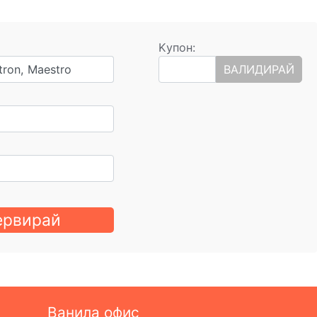
Kупон:
tron, Maestro
ВАЛИДИРАЙ
ервирай
Ванила офис