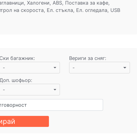
главници, Халогени, ABS, Поставка за кафе,
рол на скороста, Ел. стъкла, Ел. огледала, USB
Ски багажник
:
Вериги за сняг
:
-
-
Доп. шофьор
:
-
тговорност
ирай