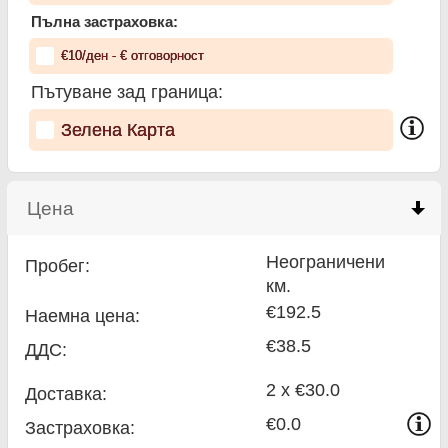
Пълна застраховка:
€
10
/ден
- €
отговорност
Пътуване зад граница:
Зелена Карта
Цена
click to collapse contents
Неограничени
Пробег:
км.
€192.5
Наемна цена:
€38.5
ДДС:
2 x €30.0
Доставка:
€0.0
Застраховка: