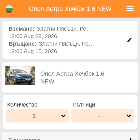
Опел Астра Хечбек 1.6 NEW - Коли под наем в България
Опел Астра Хечбек 1.6 NEW - Златни Пясъци коли под наем. Рент а кар Опел Астра Хечбек 1.6 NEW в Златни Пясъци.
Опел Астра Хечбек 1.6 NEW
Пълно Автокаско застраховка (без депозит), неограничен пробег, безплатни детски седалки, безплатни допълнителни
шофьори, гарантирани ниски цени за наем на коли.
Вземане:
Златни Пясъци
,
Рентал офис
12:00 Aug 08, 2026
Връщане:
Златни Пясъци
,
Рентал офис
12:00 Aug 15, 2026
Опел Астра Хечбек 1.6
NEW
Количество
Пътници
1
-