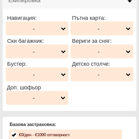
Екипировка
click to collapse contents
Навигация
:
Пътна карта
:
-
-
Ски багажник
:
Вериги за сняг
:
-
-
Бустер
:
Детско столче
:
-
-
Доп. шофьор
-
Базова застраховка:
€
0
/ден
- €
1000
отговорност