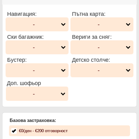
Навигация
:
Пътна карта
:
-
-
Ски багажник
:
Вериги за сняг
:
-
-
Бустер
:
Детско столче
:
-
-
Доп. шофьор
-
Базова застраховка:
€
0
/ден
- €
200
отговорност