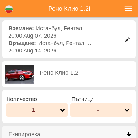
Рено Клио 1.2i - Коли под наем в България
Рено Клио 1.2i - Истанбул коли под наем. Рент а кар Рено Клио 1.2i в Истанбул. Пълно Автокаско застраховка (без
Рено Клио 1.2i
депозит), неограничен пробег, безплатни детски седалки, безплатни допълнителни шофьори, гарантирани ниски цени за
наем на коли.
Вземане:
Истанбул
,
Рентал офис
20:00 Aug 07, 2026
Връщане:
Истанбул
,
Рентал офис
20:00 Aug 14, 2026
Рено Клио 1.2i
Количество
Пътници
1
-
Екипировка
click to collapse contents