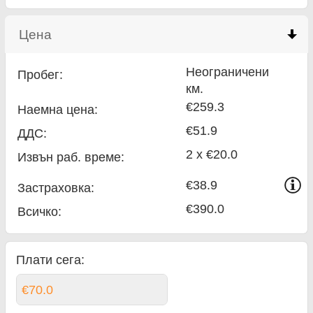
Цена
click to collapse contents
Неограничени
Пробег:
км.
€259.3
Наемна цена:
€51.9
ДДС:
2 x €20.0
Извън раб. време:
€38.9
Застраховка:
€390.0
Всичко
:
Плати сега:
€70.0