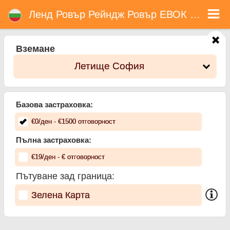
Ленд Ровър Рейндж Ровър ЕВОК 2.2 - Коли под наем в България
Ленд Ровър Рейндж Ровър ЕВОК 2.2 - Летище София коли под наем. Рент а кар Ленд Ровър Рейндж Ровър ЕВОК 2.2 в
Ленд Ровър Рейндж Ровър ЕВОК 2.2
Летище София. Пълно Автокаско застраховка (без депозит), неограничен пробег, безплатни детски седалки, безплатни
допълнителни шофьори, гарантирани ниски цени за наем на коли.
Вземане
Летище София
Базова застраховка:
€
0
/ден
- €
1500
отговорност
Пълна застраховка:
€
19
/ден
- €
отговорност
Пътуване зад граница:
Зелена Карта