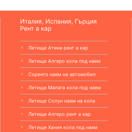
Италия, Испания, Гърция
Рент а кар
Летище Атина рент а кар
chevron_right
Летище Алгеро кола под наем
chevron_right
Соренто наем на автомобил
chevron_right
Летище Малага кола под наем
chevron_right
Летище Солун наем на кола
chevron_right
Летище Алгеро рент а кар
chevron_right
Летище Хания кола под наем
chevron_right