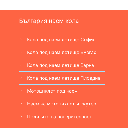
България наем кола
Кола под наем летище София
chevron_right
Кола под наем летище Бургас
chevron_right
Кола под наем летище Варна
chevron_right
Кола под наем летище Пловдив
chevron_right
Мотоциклет под наем
chevron_right
Наем на мотоциклет и скутер
chevron_right
Политика на поверителност
chevron_right