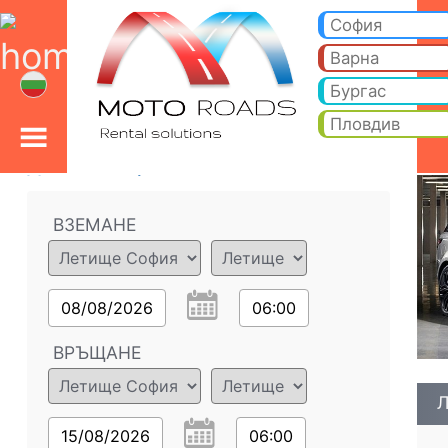
Ленд Ровър Рейндж Ро
Ленд Ровър Рейндж Ровър СПОРТ 3.0 - Летище София коли под наем. Рент а кар Ленд Ровър Рейндж Ровър СП
София
Варна
Бургас
Пловдив
Данни за поръчката
ВЗЕМАНЕ
08/08/2026
06:00
ВРЪЩАНЕ
Л
15/08/2026
06:00