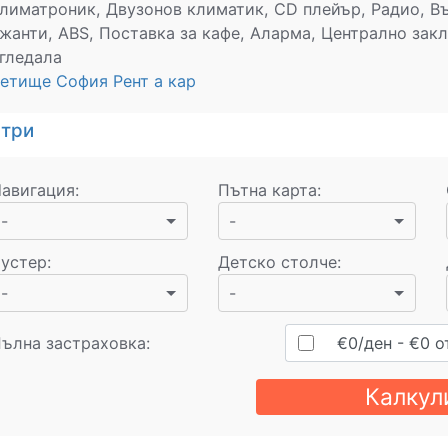
лиматроник, Двузонов климатик, CD плейър, Радио, В
жанти, ABS, Поставка за кафе, Аларма, Централно закл
гледала
етище София Рент а кар
стри
авигация
:
Пътна карта
:
-
-
устер
:
Детско столче
:
-
-
ълна застраховка:
€
0
/ден
- €
0
о
Калкул