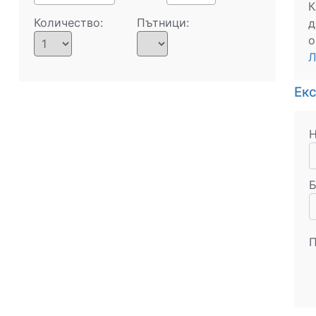
К
Количество:
Пътници:
д
о
Л
Ек
Н
Б
П