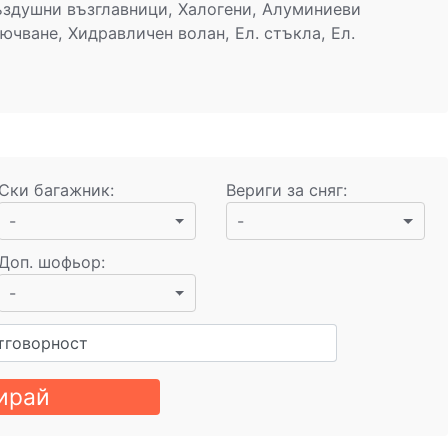
ъздушни възглавници, Халогени, Алуминиеви
ючване, Хидравличен волан, Ел. стъкла, Ел.
Ски багажник
:
Вериги за сняг
:
-
-
Доп. шофьор
:
-
тговорност
ирай