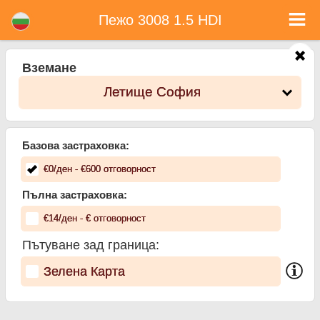
Пежо 3008 1.5 HDI - Коли под наем в България
Пежо 3008 1.5 HDI - Летище София коли под наем. Рент а кар Пежо 3008 1.5 HDI в Летище София. Пълно Автокаско
Пежо 3008 1.5 HDI
застраховка (без депозит), неограничен пробег, безплатни детски седалки, безплатни допълнителни шофьори,
гарантирани ниски цени за наем на коли.
Вземане
Летище София
Базова застраховка:
€
0
/ден
- €
600
отговорност
Пълна застраховка:
€
14
/ден
- €
отговорност
Пътуване зад граница:
Зелена Карта