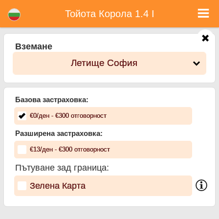
Тойота Корола 1.4 I - Коли под наем в България
Тойота Корола 1.4 I - Летище София коли под наем. Рент а кар Тойота Корола 1.4 I в Летище София. Пълно Автокаско
Тойота Корола 1.4 I
застраховка (без депозит), неограничен пробег, безплатни детски седалки, безплатни допълнителни шофьори,
гарантирани ниски цени за наем на коли.
Вземане
Летище София
Базова застраховка:
€
0
/ден
- €
300
отговорност
Разширена застраховка:
€
13
/ден
- €
300
отговорност
Пътуване зад граница:
Зелена Карта