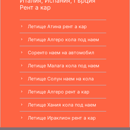
Италия, Испания, Гърция
Рент а кар
Летище Атина рент а кар
chevron_right
Летище Алгеро кола под наем
chevron_right
Соренто наем на автомобил
chevron_right
Летище Малага кола под наем
chevron_right
Летище Солун наем на кола
chevron_right
Летище Алгеро рент а кар
chevron_right
Летище Хания кола под наем
chevron_right
Летище Ираклион рент а кар
chevron_right