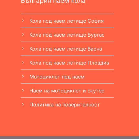
България наем кола
Кола под наем летище София
chevron_right
Кола под наем летище Бургас
chevron_right
Кола под наем летище Варна
chevron_right
Кола под наем летище Пловдив
chevron_right
Мотоциклет под наем
chevron_right
Наем на мотоциклет и скутер
chevron_right
Политика на поверителност
chevron_right