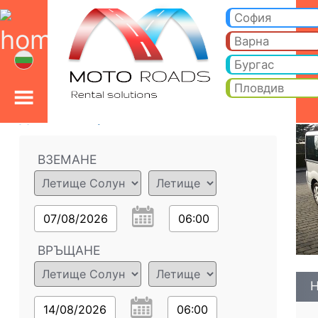
Нисан Примастар 1.9 
Нисан Примастар 1.9 8+1 - Летище Солун коли под наем. Рент а кар Нисан Примастар 1.9 8+1 в Летище Солун
София
Варна
Бургас
Пловдив
Данни за поръчката
ВЗЕМАНЕ
07/08/2026
06:00
ВРЪЩАНЕ
Н
14/08/2026
06:00