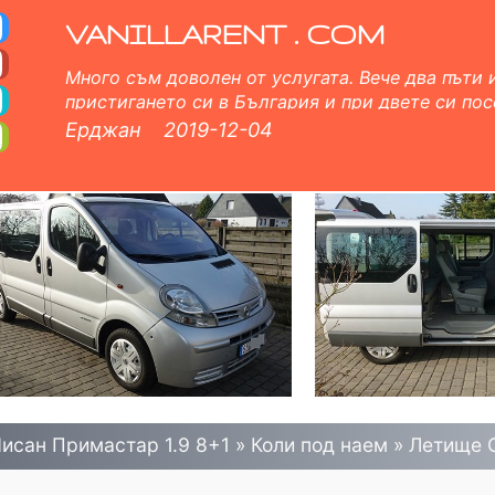
8+1 - Коли под наем в
. Пълно Автокаско застраховка (без депозит), неограничен пробег, безплатни детски седалки, безплатни доп
VANILLARENT . COM
Много съм доволен от услугата. Вече два пъти
пристигането си в България и при двете си по
което поисках. Правилно и много хубаво обслу
Ерджан
2019-12-04
изчерпателна информация и професионални чле
така и лице в лице. 5 точки от мен.
исан Примастар 1.9 8+1
»
Коли под наем
»
Летище 