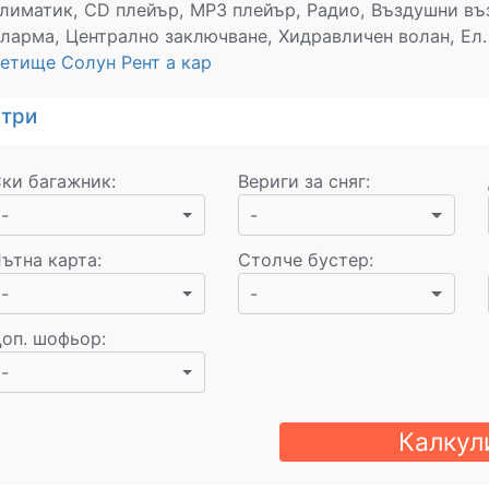
лиматик, CD плейър, MP3 плейър, Радио, Въздушни въз
ларма, Централно заключване, Хидравличен волан, Ел. 
етище Солун Рент а кар
стри
ки багажник
:
Вериги за сняг
:
-
-
ътна карта
:
Столче бустер
:
-
-
оп. шофьор
:
-
Калкул