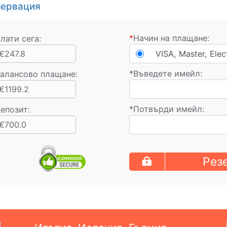
зервация
*
Начин на плащане:
лати сега:
€247.8
VISA, Master, Elec
*
Въведете имейл:
алансово плащане
:
€1199.2
*
Потвърди имейл:
епозит:
€700.0
Рез