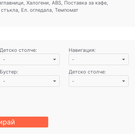
главници, Халогени, ABS, Поставка за кафе,
стъкла, Ел. огледала, Темпомат
Детско столче
:
Навигация
:
-
-
Бустер
:
Детско столче
:
-
-
ирай