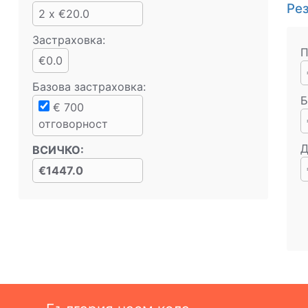
Ре
2 x €20.0
Застраховка:
П
€0.0
Базова застраховка
:
Б
€
700
отговорност
Д
ВСИЧКО
:
€1447.0