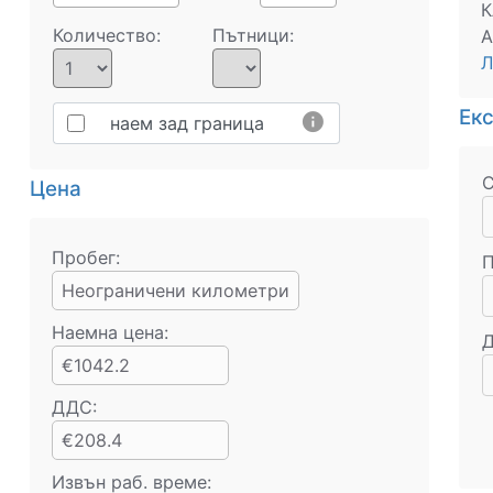
К
Количество:
Пътници:
А
Л
Ек
info
наем зад граница
С
Цена
Пробег:
П
Неограничени километри
Наемна цена:
Д
€1042.2
ДДС:
€208.4
Извън раб. време: