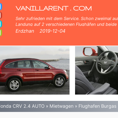
wagen in Bulgarien
llkaskoversicherung (ohne Selbstbeteiligung), unbegrenzte Kilometer, kostenlose Kindersitze, zusätzliche Fahrer 
VANILLARENT . COM
Sehr zufrieden mit dem Service. Schon zweimal auf
Landung auf 2 verschiedenen Flughäfen und beide
bekommen, was ich verlangt habe. Korrekter und s
Erdzhan
2019-12-04
umfassende Informationen und hilfreiche Teammitgl
von Angesicht zu Angesicht. 5 Punkte von mir.
onda CRV 2.4 AUTO
»
Mietwagen
»
Flughafen Burgas