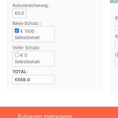
Bu
Auto­versicherung :
€0.0
B
Basis-Schutz
:
€
1500
B
Selbstbehalt
Voller Schutz
:
Ü
€
0
Selbstbehalt
TOTAL
:
€558.0
Bulgarien mietwagen