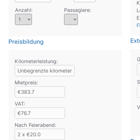
K
Anzahl:
Passagiere:
L
E
F
Ext
Preisbildung
Kilometerleistung:
Unbegrenzte kilometer
S
Mietpreis:
€383.7
VAT:
V
€76.7
Nach Feierabend:
2 x €20.0