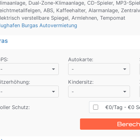
limaanlage, Dual-Zone-Klimaanlage, CD-Spieler, MP3-Spiele
eichtmetallfelgen, ABS, Kaffeehalter, Alarmanlage, Zentral
lektrisch verstellbare Spiegel, Armlehnen, Tempomat
lughafen Burgas Autovermietung
ras
GPS
:
Autokarte
:
-
-
itzerhöhung
:
Kindersitz
:
-
-
oller Schutz:
€
0
/Tag
- €
0
Se
Berec