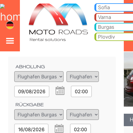
<%=car_model% - Miet
Honda CRV 2.4 AUTO - Flughafen Burgas Autovermietung. Ein Auto Honda CRV 2.4 AUTO Mieten in Flughafen Burgas. Vo
Sofia
Varna
Burgas
Plovdiv
Bestelldetails
ABHOLUNG
09/08/2026
02:00
RÜCKGABE
H
16/08/2026
02:00