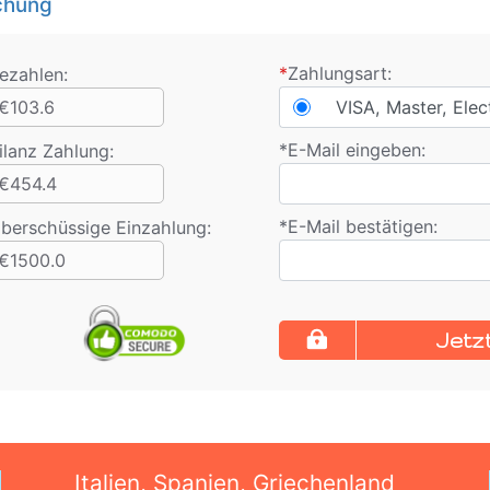
chung
*
Zahlungsart:
ezahlen:
€103.6
VISA, Master, Elec
*
E-Mail eingeben:
ilanz Zahlung
:
€454.4
*
E-Mail bestätigen:
berschüssige Einzahlung:
€1500.0
Jetz
Italien, Spanien, Griechenland