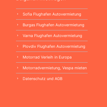
Sofia Flughafen Autovermietung
chevron_right
Burgas Flughafen Autovermietung
chevron_right
Varna Flughafen Autovermietung
chevron_right
Plovdiv Flughafen Autovermietung
chevron_right
Motorrad Verleih in Europa
chevron_right
Motorradvermietung, Vespa mieten
chevron_right
Datenschutz und AGB
chevron_right