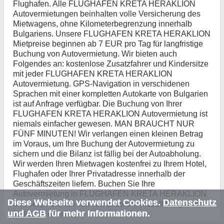
Flughafen. Alle FLUGHAFEN KRETA HERAKLION
Autovermietungen beinhalten volle Versicherung des
Mietwagens, ohne Kilometerbegrenzung innerhalb
Bulgariens. Unsere FLUGHAFEN KRETA HERAKLION
Mietpreise beginnen ab 7 EUR pro Tag für langfristige
Buchung von Autovermietung. Wir bieten auch
Folgendes an: kostenlose Zusatzfahrer und Kindersitze
mit jeder FLUGHAFEN KRETA HERAKLION
Autovermietung. GPS-Navigation in verschidenen
Sprachen mit einer kompletten Autokarte von Bulgarien
ist auf Anfrage verfügbar. Die Buchung von Ihrer
FLUGHAFEN KRETA HERAKLION Autovermietung ist
niemals einfacher gewesen. MAN BRAUCHT NUR
FÜNF MINUTEN! Wir verlangen einen kleinen Betrag
im Voraus, um Ihre Buchung der Autovermietung zu
sichern und die Bilanz ist fällig bei der Autoabholung.
Wir werden Ihren Mietwagen kostenfrei zu Ihrem Hotel,
Flughafen oder Ihrer Privatadresse innerhalb der
Geschäftszeiten liefern. Buchen Sie Ihre
Autovermietung in FLUGHAFEN KRETA HERAKLION
Diese Webseite verwendet Cookies.
Datenschutz
und seien Sie ein Teil von unserem Rabatt-Programm
und AGB
für mehr Informationen.
für loyale Kunden.