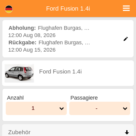
<%=car_model% - Mietwagen in Bulgarien
Ford Fusion 1.4i - Flughafen Burgas Autovermietung. Ein Auto Ford Fusion 1.4i Mieten in Flughafen Burgas. Vollkaskoversicherung
Ford Fusion 1.4i
(ohne Selbstbeteiligung), unbegrenzte Kilometer, kostenlose Kindersitze, zusätzliche Fahrer kostenlos, niedrigen Preis
Autovermietung garantiert.
Abholung:
Flughafen Burgas
,
Flughafen
12:00 Aug 08, 2026
Rückgabe:
Flughafen Burgas
,
Flughafen
12:00 Aug 15, 2026
Ford Fusion 1.4i
Anzahl
Passagiere
1
-
Zubehör
click to collapse contents