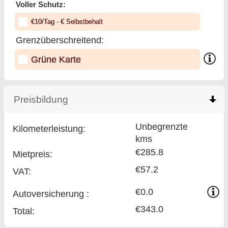
Voller Schutz:
€
10
/Tag
- €
Selbstbehalt
Grenzüberschreitend:
Grüne Karte
Preisbildung
click to collapse contents
Unbegrenzte
Kilometerleistung:
kms
€285.8
Mietpreis:
€57.2
VAT:
€0.0
Auto­versicherung :
€343.0
Total
: