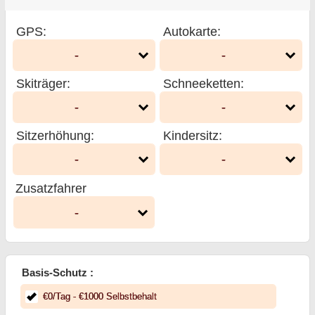
GPS
:
Autokarte
:
-
-
Skiträger
:
Schneeketten
:
-
-
Sitzerhöhung
:
Kindersitz
:
-
-
Zusatzfahrer
-
Basis-Schutz :
€
0
/Tag
- €
1000
Selbstbehalt