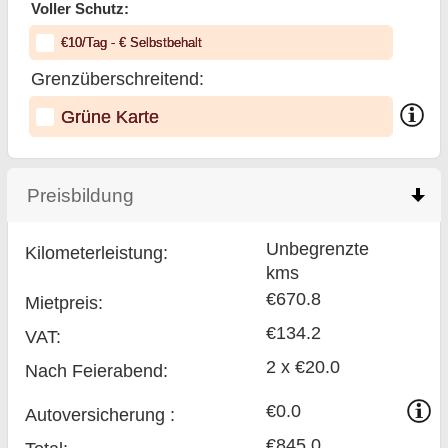
Voller Schutz:
€
10
/Tag
- €
Selbstbehalt
Grenzüberschreitend:
Grüne Karte
Preisbildung
click to collapse contents
Unbegrenzte
Kilometerleistung:
kms
€670.8
Mietpreis:
€134.2
VAT:
2 x €20.0
Nach Feierabend:
€0.0
Auto­versicherung :
€845.0