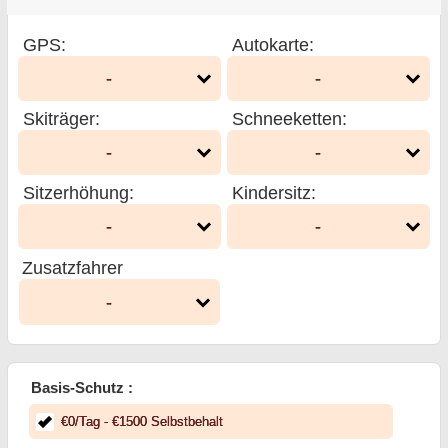
GPS
:
Autokarte
:
-
-
Skiträger
:
Schneeketten
:
-
-
Sitzerhöhung
:
Kindersitz
:
-
-
Zusatzfahrer
-
Basis-Schutz :
€
0
/Tag
- €
1500
Selbstbehalt