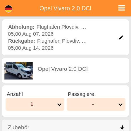
<%=car_model% - Mietwagen in Bulgarien
Opel Vivaro 2.0 DCI - Flughafen Plovdiv Autovermietung. Ein Auto Opel Vivaro 2.0 DCI Mieten in Flughafen Plovdiv.
Opel Vivaro 2.0 DCI
Vollkaskoversicherung (ohne Selbstbeteiligung), unbegrenzte Kilometer, kostenlose Kindersitze, zusätzliche Fahrer kostenlos,
niedrigen Preis Autovermietung garantiert.
Abholung:
Flughafen Plovdiv
,
Flughafen
05:00 Aug 07, 2026
Rückgabe:
Flughafen Plovdiv
,
Flughafen
05:00 Aug 14, 2026
Opel Vivaro 2.0 DCI
Anzahl
Passagiere
1
-
Zubehör
click to collapse contents