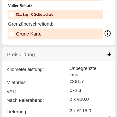
Voller Schutz:
€
10
/Tag
- €
Selbstbehalt
Grenzüberschreitend:
Grüne Karte
Preisbildung
click to collapse contents
Unbegrenzte
Kilometerleistung:
kms
€361.7
Mietpreis:
€72.3
VAT:
2 x €20.0
Nach Feierabend:
2 x €115.0
Lieferung: