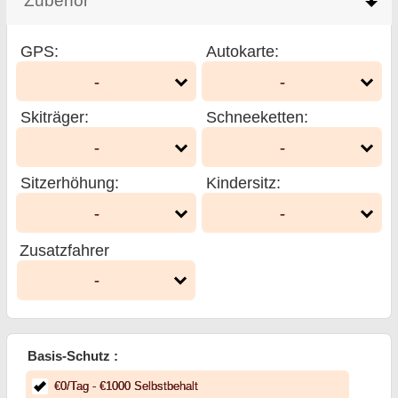
Zubehör
click to collapse contents
GPS
:
Autokarte
:
-
-
Skiträger
:
Schneeketten
:
-
-
Sitzerhöhung
:
Kindersitz
:
-
-
Zusatzfahrer
-
Basis-Schutz :
€
0
/Tag
- €
1000
Selbstbehalt