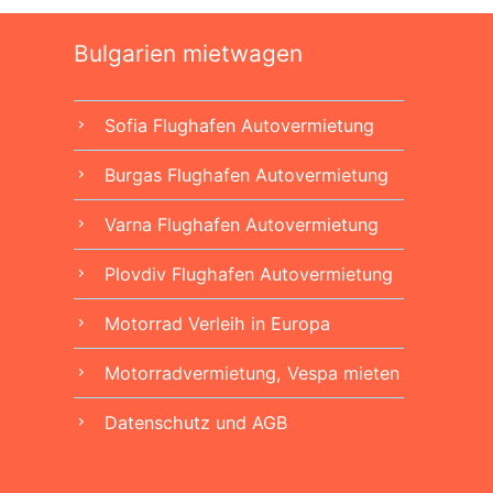
Bulgarien mietwagen
Sofia Flughafen Autovermietung
chevron_right
Burgas Flughafen Autovermietung
chevron_right
Varna Flughafen Autovermietung
chevron_right
Plovdiv Flughafen Autovermietung
chevron_right
Motorrad Verleih in Europa
chevron_right
Motorradvermietung, Vespa mieten
chevron_right
Datenschutz und AGB
chevron_right