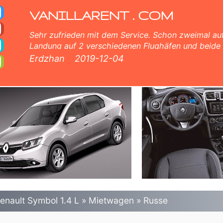
wagen in Bulgarien
(ohne Selbstbeteiligung), unbegrenzte Kilometer, kostenlose Kindersitze, zusätzliche Fahrer kostenlos, niedrigen Pr
VANILLARENT . COM
Sehr zufrieden mit dem Service. Schon zweimal auf
Landung auf 2 verschiedenen Flughäfen und beide
bekommen, was ich verlangt habe. Korrekter und s
Erdzhan
2019-12-04
umfassende Informationen und hilfreiche Teammitgl
von Angesicht zu Angesicht. 5 Punkte von mir.
enault Symbol 1.4 L
»
Mietwagen
»
Russe