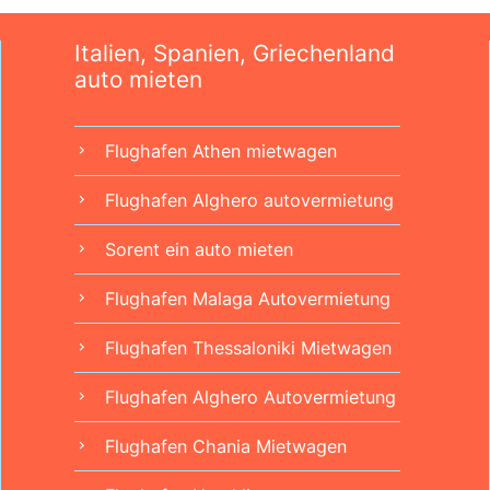
Italien, Spanien, Griechenland
auto mieten
Flughafen Athen mietwagen
chevron_right
Flughafen Alghero autovermietung
chevron_right
Sorent ein auto mieten
chevron_right
Flughafen Malaga Autovermietung
chevron_right
Flughafen Thessaloniki Mietwagen
chevron_right
Flughafen Alghero Autovermietung
chevron_right
Flughafen Chania Mietwagen
chevron_right