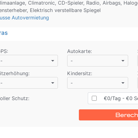
limaanlage, Climatronic, CD-Spieler, Radio, Airbags, Halog
ensterheber, Elektrisch verstellbare Spiegel
usse Autovermietung
ras
GPS
:
Autokarte
:
-
-
itzerhöhung
:
Kindersitz
:
-
-
oller Schutz:
€
0
/Tag
- €
0
Se
Berec