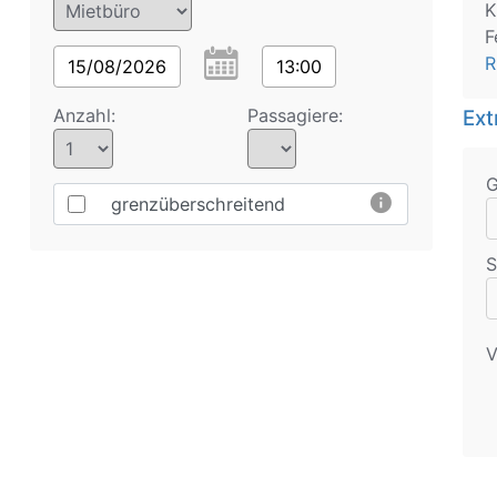
K
F
R
15/08/2026
13:00
Anzahl:
Passagiere:
Ext
info
grenzüberschreitend
S
V