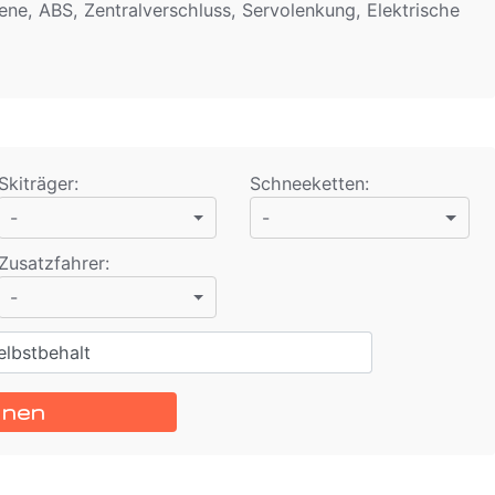
ene, ABS, Zentralverschluss, Servolenkung, Elektrische
Skiträger
:
Schneeketten
:
-
-
Zusatzfahrer
:
-
lbstbehalt
hnen