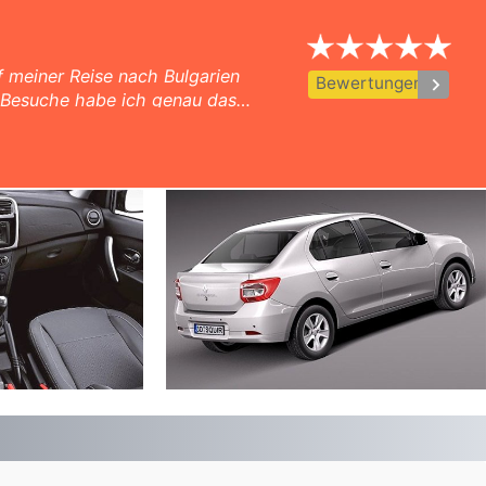
eis Autovermietung garantiert.
 meiner Reise nach Bulgarien
keyboard_arrow_right
Bewertungen
 Besuche habe ich genau das
ehr netter Kundenservice,
ieder sowohl online als auch