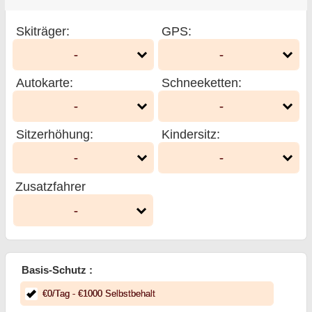
Skiträger
:
GPS
:
-
-
Autokarte
:
Schneeketten
:
-
-
Sitzerhöhung
:
Kindersitz
:
-
-
Zusatzfahrer
-
Basis-Schutz :
€
0
/Tag
- €
1000
Selbstbehalt