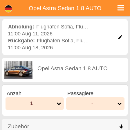
<%=car_model% - Mietwagen in Bulgarien
Opel Astra Sedan 1.8 AUTO - Flughafen Sofia Autovermietung. Ein Auto Opel Astra Sedan 1.8 AUTO Mieten in Flughafen Sofia.
Opel Astra Sedan 1.8 AUTO
Vollkaskoversicherung (ohne Selbstbeteiligung), unbegrenzte Kilometer, kostenlose Kindersitze, zusätzliche Fahrer kostenlos,
niedrigen Preis Autovermietung garantiert.
Abholung:
Flughafen Sofia
,
Flughafen
11:00 Aug 11, 2026
Rückgabe:
Flughafen Sofia
,
Flughafen
11:00 Aug 18, 2026
Opel Astra Sedan 1.8 AUTO
Anzahl
Passagiere
1
-
Zubehör
click to collapse contents