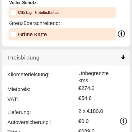
Voller Schutz:
€
10
/Tag
- €
Selbstbehalt
Grenzüberschreitend:
Grüne Karte
Preisbildung
click to collapse contents
Unbegrenzte
Kilometerleistung:
kms
€274.2
Mietpreis:
€54.8
VAT:
2 x €180.0
Lieferung:
€0.0
Auto­versicherung :
€689.0