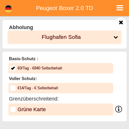
<%=car_model% - Mietwagen in Bulgarien
Peugeot Boxer 2.0 TD - Flughafen Sofia Autovermietung. Ein Auto Peugeot Boxer 2.0 TD Mieten in Flughafen Sofia.
Peugeot Boxer 2.0 TD
Vollkaskoversicherung (ohne Selbstbeteiligung), unbegrenzte Kilometer, kostenlose Kindersitze, zusätzliche Fahrer kostenlos,
niedrigen Preis Autovermietung garantiert.
Abholung
Flughafen Sofia
Basis-Schutz :
€
0
/Tag
- €
840
Selbstbehalt
Voller Schutz:
€
14
/Tag
- €
Selbstbehalt
Grenzüberschreitend:
Grüne Karte