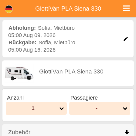
<%=car_model% - Mietwagen in Bulgarien
GiottiVan PLA Siena 330 - Sofia Autovermietung. Ein Auto GiottiVan PLA Siena 330 Mieten in Sofia. Vollkaskoversicherung (ohne
GiottiVan PLA Siena 330
Selbstbeteiligung), unbegrenzte Kilometer, kostenlose Kindersitze, zusätzliche Fahrer kostenlos, niedrigen Preis Autovermietung
garantiert.
Abholung:
Sofia
,
Mietbüro
05:00 Aug 09, 2026
Rückgabe:
Sofia
,
Mietbüro
05:00 Aug 16, 2026
GiottiVan PLA Siena 330
Anzahl
Passagiere
1
-
Zubehör
click to collapse contents