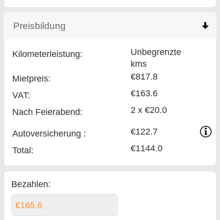
Preisbildung
click to collapse contents
Unbegrenzte
Kilometerleistung:
kms
€817.8
Mietpreis:
€163.6
VAT:
2 x €20.0
Nach Feierabend:
€122.7
Auto­versicherung :
€1144.0
Total
:
Bezahlen:
€165.6