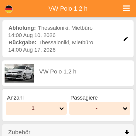
<%=car_model% - Mietwagen in Bulgarien
VW Polo 1.2 h - Thessaloniki Autovermietung. Ein Auto VW Polo 1.2 h Mieten in Thessaloniki. Vollkaskoversicherung (ohne
VW Polo 1.2 h
Selbstbeteiligung), unbegrenzte Kilometer, kostenlose Kindersitze, zusätzliche Fahrer kostenlos, niedrigen Preis Autovermietung
garantiert.
Abholung:
Thessaloniki
,
Mietbüro
14:00 Aug 10, 2026
Rückgabe:
Thessaloniki
,
Mietbüro
14:00 Aug 17, 2026
VW Polo 1.2 h
Anzahl
Passagiere
1
-
Zubehör
click to collapse contents