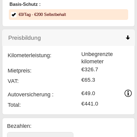
Basis-Schutz :
€
0
/Tag
- €
200
Selbstbehalt
Preisbildung
click to collapse contents
Unbegrenzte
Kilometerleistung:
kilometer
€326.7
Mietpreis:
€65.3
VAT:
€49.0
Auto­versicherung :
€441.0
Total
:
Bezahlen: