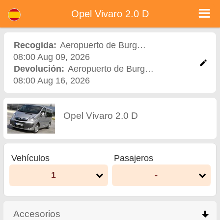
Opel Vivaro 2.0 D - Alquiler de coches en Bulgaria
Opel Vivaro 2.0 D - Aeropuerto de Burgás alquiler de coches. Alquile un coche Opel Vivaro 2.0 D en Aeropuerto de Burgás. Seguro
Opel Vivaro 2.0 D
a todo riesgo (sin exceso), kilometraje ilimitado, asientos para niños gratis, conductores adicionales gratis, precios más bajos de
alquiler de coches garantizados.
Recogida:
Aeropuerto de Burgás
,
Aeropuerto
08:00 Aug 09, 2026
Devolución:
Aeropuerto de Burgás
,
Aeropuerto
08:00 Aug 16, 2026
Opel Vivaro 2.0 D
Vehículos
Pasajeros
1
-
Accesorios
click to collapse contents