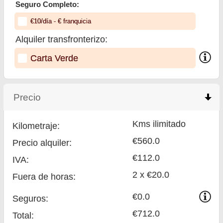
Seguro Completo:
€
10
/día
- €
franquicia
Alquiler transfronterizo:
Carta Verde
Precio
click to collapse contents
Kms ilimitado
Kilometraje:
€560.0
Precio alquiler:
€112.0
IVA:
2 x €20.0
Fuera de horas:
€0.0
Seguros:
€712.0
Total
: