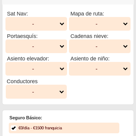
Sat Nav
:
Mapa de ruta
:
-
-
Portaesquís
:
Cadenas nieve
:
-
-
Asiento elevador
:
Asiento de niño
:
-
-
Conductores
-
Seguro Básico:
€
0
/día
- €
1500
franquicia