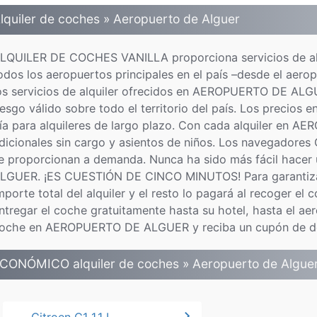
lquiler de coches » Aeropuerto de Alguer
LQUILER DE COCHES VANILLA proporciona servicios de al
odos los aeropuertos principales en el país –desde el aero
os servicios de alquiler ofrecidos en AEROPUERTO DE ALGUE
iesgo válido sobre todo el territorio del país. Los prec
ía para alquileres de largo plazo. Con cada alquiler e
dicionales sin cargo y asientos de niños. Los navegadores
e proporcionan a demanda. Nunca ha sido más fácil hacer
LGUER. ¡ES CUESTIÓN DE CINCO MINUTOS! Para garantizarl
mporte total del alquiler y el resto lo pagará al recoger el
ntregar el coche gratuitamente hasta su hotel, hasta el aer
oche en AEROPUERTO DE ALGUER y reciba un cupón de desc
CONÓMICO alquiler de coches » Aeropuerto de Algue
chevron_right