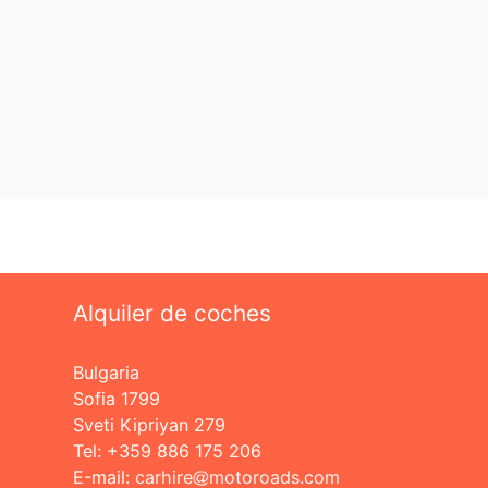
Alquiler de coches
Bulgaria
Sofia 1799
Sveti Kipriyan 279
Tel: +359 886 175 206
Е-mail:
carhire
motoroads.com