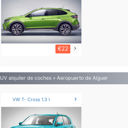
€22
keyboard_arrow_right
UV alquiler de coches » Aeropuerto de Alguer
chevron_right
VW T- Cross 1.3 I