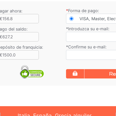
*
Forma de pago:
agar ahora:
€156.8
VISA, Master, Elec
*
Introduzca su e-mail:
ago del saldo
:
€627.2
*
Confirme su e-mail:
epósito de franquicia:
€1500.0
Re
Italia, España, Grecia alquiler