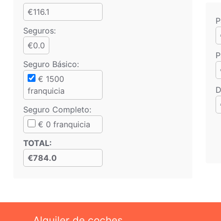
€116.1
P
Seguros:
€0.0
P
Seguro Básico
:
€
1500
D
franquicia
Seguro Completo
:
€
0
franquicia
TOTAL
:
€784.0
Alquiler de coches