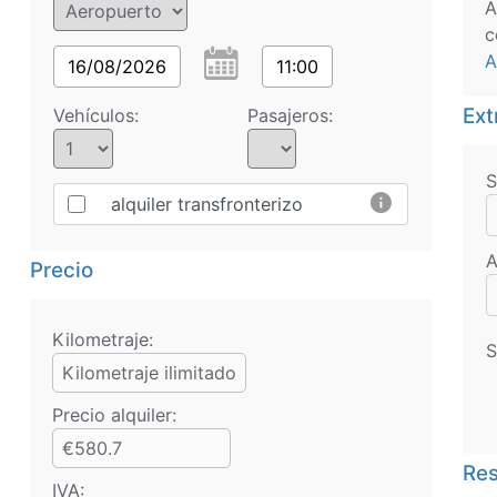
A
c
A
16/08/2026
11:00
Ext
Vehículos:
Pasajeros:
S
info
alquiler transfronterizo
A
Precio
Kilometraje:
S
Kilometraje ilimitado
Precio alquiler:
€580.7
Res
IVA: