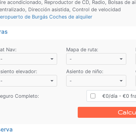
ire acondicionado, Reproductor de CD, Radio, Bolsas de ai
entralizado, Dirección asistida, Control de velocidad
eropuerto de Burgás Coches de alquiler
ras
at Nav
:
Mapa de ruta
:
-
-
siento elevador
:
Asiento de niño
:
-
-
eguro Completo:
€
0
/día
- €
0
fr
Calcu
erva