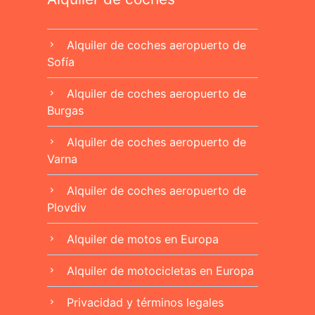
Alquiler de coches aeropuerto de
chevron_right
Sofía
Alquiler de coches aeropuerto de
chevron_right
Burgas
Alquiler de coches aeropuerto de
chevron_right
Varna
Alquiler de coches aeropuerto de
chevron_right
Plovdiv
Alquiler de motos en Europa
chevron_right
Alquiler de motocicletas en Europa
chevron_right
Privacidad y términos legales
chevron_right