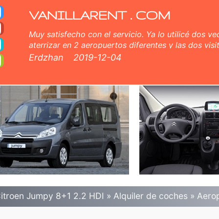
HDI - Alquiler de coche
Aeropuerto de Burgás. Seguro a todo riesgo (sin exceso), kilometraje ilimitado, asientos para niños gratis, conducto
VANILLARENT . COM
Muy satisfecho con el servicio. Ya lo utilicé dos ve
aterrizar en 2 aeropuertos diferentes y las dos vi
pedí. Servicio al cliente correcto y muy agradable
Erdzhan
2019-12-04
miembros útiles del equipo tanto en línea como car
itroen Jumpy 8+1 2.2 HDI
»
Alquiler de coches
»
Aero