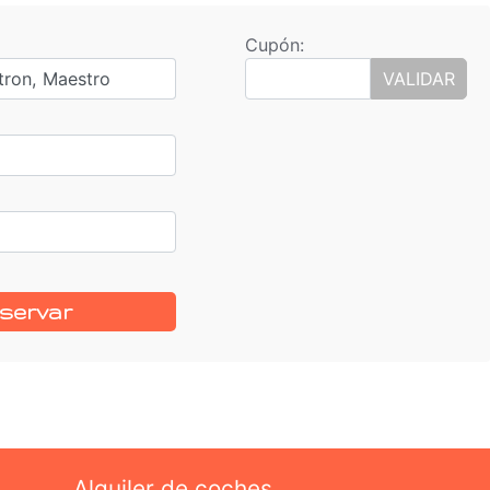
Cupón:
tron, Maestro
VALIDAR
servar
Alquiler de coches