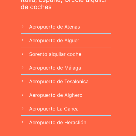
de coches
Aeropuerto de Atenas
chevron_right
Aeropuerto de Alguer
chevron_right
Sorento alquilar coche
chevron_right
Aeropuerto de Málaga
chevron_right
Aeropuerto de Tesalónica
chevron_right
Aeropuerto de Alghero
chevron_right
Aeropuerto La Canea
chevron_right
Aeropuerto de Heraclión
chevron_right