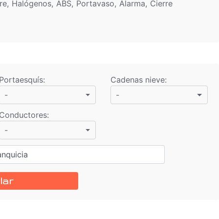
re, Halógenos, ABS, Portavaso, Alarma, Cierre
Portaesquís
:
Cadenas nieve
:
-
-
Conductores
:
-
anquicia
lar