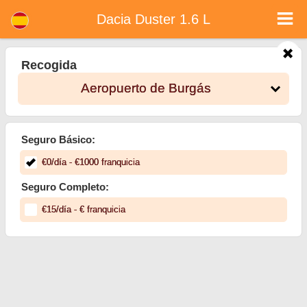
Dacia Duster 1.6 L - Alquiler de coches en Bulgaria
Dacia Duster 1.6 L - Aeropuerto de Burgás alquiler de coches. Alquile un coche Dacia Duster 1.6 L en Aeropuerto de Burgás.
Dacia Duster 1.6 L
Seguro a todo riesgo (sin exceso), kilometraje ilimitado, asientos para niños gratis, conductores adicionales gratis, precios más
bajos de alquiler de coches garantizados.
Recogida
Aeropuerto de Burgás
Seguro Básico:
€
0
/día
- €
1000
franquicia
Seguro Completo:
€
15
/día
- €
franquicia