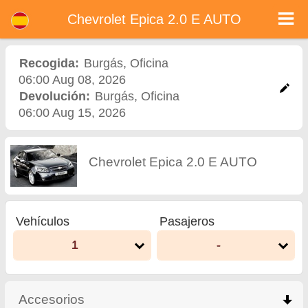
Chevrolet Epica 2.0 E AUTO - Alquiler de coches en Bulgaria
Chevrolet Epica 2.0 E AUTO - Burgás alquiler de coches. Alquile un coche Chevrolet Epica 2.0 E AUTO en Burgás. Seguro a todo
Chevrolet Epica 2.0 E AUTO
riesgo (sin exceso), kilometraje ilimitado, asientos para niños gratis, conductores adicionales gratis, precios más bajos de alquiler
de coches garantizados.
Recogida:
Burgás
,
Oficina
06:00 Aug 08, 2026
Devolución:
Burgás
,
Oficina
06:00 Aug 15, 2026
Chevrolet Epica 2.0 E AUTO
Vehículos
Pasajeros
1
-
Accesorios
click to collapse contents