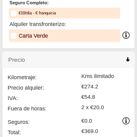
Seguro Completo:
€
10
/día
- €
franquicia
Alquiler transfronterizo:
Carta Verde
Precio
click to collapse contents
Kms ilimitado
Kilometraje:
€274.2
Precio alquiler:
€54.8
IVA:
2 x €20.0
Fuera de horas:
€0.0
Seguros:
€369.0
Total
: