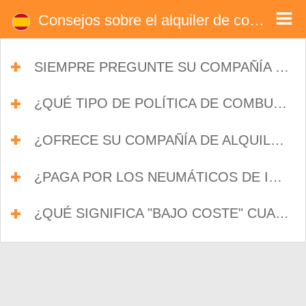
Consejos - Alquiler de coches en Bulgaria
Consejos de alquirer de coches en Bulgaria. Asesora útil la hora dealquiler de coches en aeropuerto Bulgaria. Compara los precios
Consejos sobre el alquiler de coches en Bulgaria
de alquiler de coches en aeropuerto Bulgaria.
SIEMPRE PREGUNTE SU COMPAÑÍA DE ALQUILER DE COCHES EN BULGARIA POR LOS GASTOS ADICIONALES
¿QUÉ TIPO DE POLÍTICA DE COMBUSTIBLE APLICA SU COMPAÑÍA DE ALQUILER DE COCHES EN BULGARIA?
¿OFRECE SU COMPAÑÍA DE ALQUILER DE COCHES EN BULGARIA SEGURO A TODO RIESGO?
¿PAGA POR LOS NEUMÁTICOS DE INVIERNO?
¿QUÉ SIGNIFICA "BAJO COSTE" CUANDO SE ALQUILA UN COCHE EN BULGARIA?