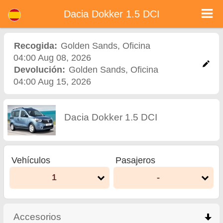
Dacia Dokker 1.5 DCI - Alquiler de coches en Bulgaria
Dacia Dokker 1.5 DCI - Golden Sands alquiler de coches. Alquile un coche Dacia Dokker 1.5 DCI en Golden Sands. Seguro a todo
Dacia Dokker 1.5 DCI
riesgo (sin exceso), kilometraje ilimitado, asientos para niños gratis, conductores adicionales gratis, precios más bajos de alquiler
de coches garantizados.
Recogida:
Golden Sands
,
Oficina
04:00 Aug 08, 2026
Devolución:
Golden Sands
,
Oficina
04:00 Aug 15, 2026
Dacia Dokker 1.5 DCI
Vehículos
Pasajeros
1
-
Accesorios
click to collapse contents