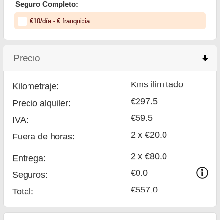
Seguro Completo:
€
10
/día
- €
franquicia
Precio
click to collapse contents
Kms ilimitado
Kilometraje:
€297.5
Precio alquiler:
€59.5
IVA:
2 x €20.0
Fuera de horas:
2 x €80.0
Entrega:
€0.0
Seguros:
€557.0
Total
: