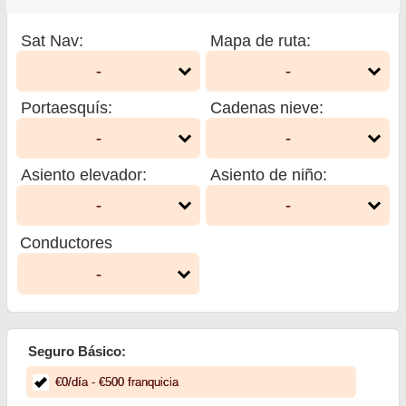
Sat Nav
:
Mapa de ruta
:
-
-
Portaesquís
:
Cadenas nieve
:
-
-
Asiento elevador
:
Asiento de niño
:
-
-
Conductores
-
Seguro Básico:
€
0
/día
- €
500
franquicia