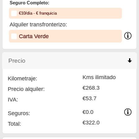
Seguro Completo:
€
10
/día
- €
franquicia
Alquiler transfronterizo:
Carta Verde
Precio
click to collapse contents
Kms ilimitado
Kilometraje:
€268.3
Precio alquiler:
€53.7
IVA:
€0.0
Seguros:
€322.0
Total
: