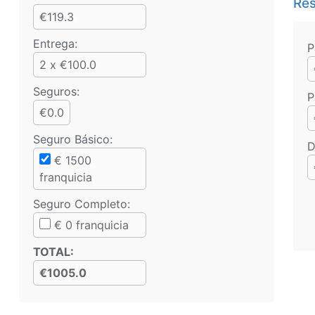
Res
€119.3
Entrega:
P
2 x €100.0
Seguros:
P
€0.0
Seguro Básico
:
D
€
1500
franquicia
Seguro Completo
:
€
0
franquicia
TOTAL
:
€1005.0