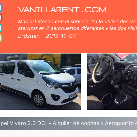
lquiler de coches en Bu
ofía. Seguro a todo riesgo (sin exceso), kilometraje ilimitado, asientos para niños gratis, conductores adicionales gr
VANILLARENT . COM
Muy satisfecho con el servicio. Ya lo utilicé dos ve
aterrizar en 2 aeropuertos diferentes y las dos vi
pedí. Servicio al cliente correcto y muy agradable
Erdzhan
2019-12-04
miembros útiles del equipo tanto en línea como car
pel Vivaro 2.0 DCI
»
Alquiler de coches
»
Aeropuerto d