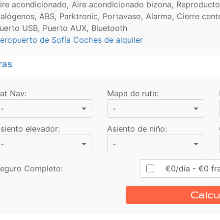
ire acondicionado, Aire acondicionado bizona, Reproducto
alógenos, ABS, Parktronic, Portavaso, Alarma, Cierre centra
uerto USB, Puerto AUX, Bluetooth
eropuerto de Sofía Coches de alquiler
ras
at Nav
:
Mapa de ruta
:
-
-
siento elevador
:
Asiento de niño
:
-
-
eguro Completo:
€
0
/día
- €
0
fr
Calcu