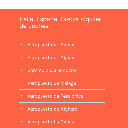
Italia, España, Grecia alquiler
de coches
Aeropuerto de Atenas
chevron_right
Aeropuerto de Alguer
chevron_right
Sorento alquilar coche
chevron_right
Aeropuerto de Málaga
chevron_right
Aeropuerto de Tesalónica
chevron_right
Aeropuerto de Alghero
chevron_right
Aeropuerto La Canea
chevron_right