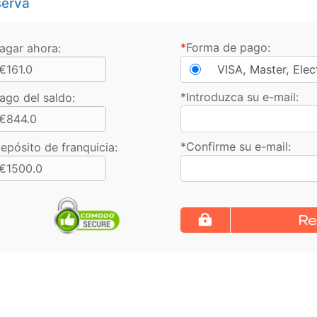
erva
*
Forma de pago:
agar ahora:
€161.0
VISA, Master, Elec
*
Introduzca su e-mail:
ago del saldo
:
€844.0
*
Confirme su e-mail:
epósito de franquicia:
€1500.0
Re