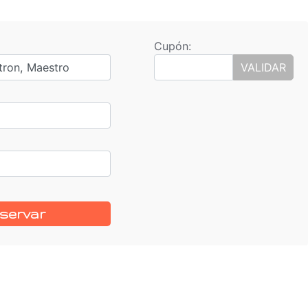
Cupón:
tron, Maestro
VALIDAR
servar