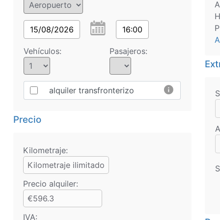
A
H
P
15/08/2026
16:00
A
Vehículos:
Pasajeros:
Ext
info
alquiler transfronterizo
S
Precio
A
Kilometraje:
Kilometraje ilimitado
S
Precio alquiler:
€596.3
IVA: