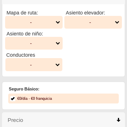
Mapa de ruta
:
Asiento elevador
:
-
-
Asiento de niño
:
-
Conductores
-
Seguro Básico:
€
0
/día
- €
0
franquicia
Precio
click to collapse contents