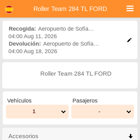
Roller Team 284 TL FORD - Alquiler de coches en Bulgaria
Roller Team 284 TL FORD - Aeropuerto de Sofía alquiler de coches. Alquile un coche Roller Team 284 TL FORD en Aeropuerto de
Roller Team 284 TL FORD
Sofía. Seguro a todo riesgo (sin exceso), kilometraje ilimitado, asientos para niños gratis, conductores adicionales gratis, precios
más bajos de alquiler de coches garantizados.
Recogida:
Aeropuerto de Sofía
,
Aeropuerto
04:00 Aug 11, 2026
Devolución:
Aeropuerto de Sofía
,
Aeropuerto
04:00 Aug 18, 2026
Roller Team 284 TL FORD
Vehículos
Pasajeros
1
-
Accesorios
click to collapse contents