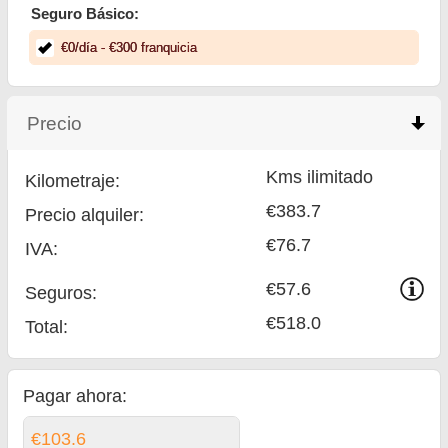
Seguro Básico:
€
0
/día
- €
300
franquicia
Precio
click to collapse contents
Kms ilimitado
Kilometraje:
€383.7
Precio alquiler:
€76.7
IVA:
€57.6
Seguros:
€518.0
Total
:
Pagar ahora:
€103.6