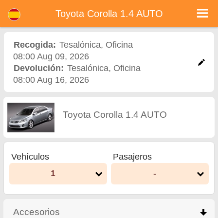
Toyota Corolla 1.4 AUTO - Alquiler de coches en Bulgaria
Toyota Corolla 1.4 AUTO - Tesalónica alquiler de coches. Alquile un coche Toyota Corolla 1.4 AUTO en Tesalónica. Seguro a todo
Toyota Corolla 1.4 AUTO
riesgo (sin exceso), kilometraje ilimitado, asientos para niños gratis, conductores adicionales gratis, precios más bajos de alquiler
de coches garantizados.
Recogida:
Tesalónica
,
Oficina
08:00 Aug 09, 2026
Devolución:
Tesalónica
,
Oficina
08:00 Aug 16, 2026
Toyota Corolla 1.4 AUTO
Vehículos
Pasajeros
1
-
Accesorios
click to collapse contents