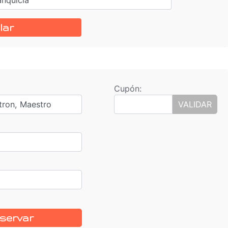
lar
Cupón:
tron, Maestro
VALIDAR
servar