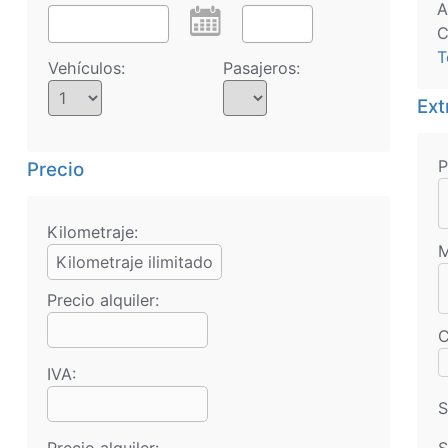
A
C
T
Vehículos:
Pasajeros:
Ext
P
Precio
Kilometraje:
M
Kilometraje ilimitado
Precio alquiler:
C
IVA:
S
Precio alquiler:
S