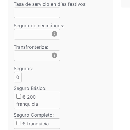
Tasa de servicio en días festivos:
Seguro de neumáticos:
info
Transfronteriza:
info
Seguros:
0
Seguro Básico
:
€
200
franquicia
Seguro Completo
:
€
franquicia