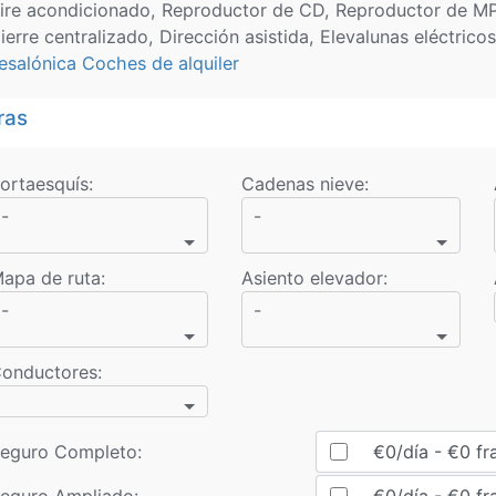
ire acondicionado, Reproductor de CD, Reproductor de MP3
ierre centralizado, Dirección asistida, Elevalunas eléctrico
esalónica Coches de alquiler
ras
ortaesquís
:
Cadenas nieve
:
-
-
apa de ruta
:
Asiento elevador
:
-
-
onductores
:
eguro Completo:
€
0
/día
- €
0
fr
eguro Ampliado:
€
0
/día
- €
0
fr