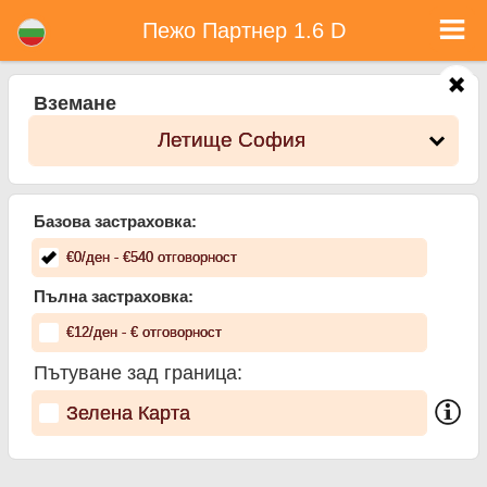
Пежо Партнер 1.6 D - Коли под наем в България
Пежо Партнер 1.6 D - Летище София коли под наем. Рент а кар Пежо Партнер 1.6 D в Летище София. Пълно Автокаско
Пежо Партнер 1.6 D
застраховка (без депозит), неограничен пробег, безплатни детски седалки, безплатни допълнителни шофьори,
гарантирани ниски цени за наем на коли.
Вземане
Летище София
Базова застраховка:
€
0
/ден
- €
540
отговорност
Пълна застраховка:
€
12
/ден
- €
отговорност
Пътуване зад граница:
Зелена Карта