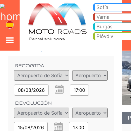
Peugeot Partner 1.6 D -
Peugeot Partner 1.6 D - Aeropuerto de Sofía alquiler de coches. Alquile un coche Peugeot Partner 1.6 D en Aeropuerto
Sofía
Varna
Burgás
Plóvdiv
Detalles del pedido
RECOGIDA
08/08/2026
17:00
DEVOLUCIÓN
P
15/08/2026
17:00