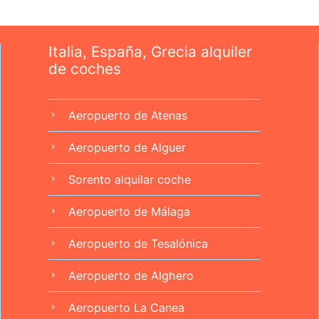
Italia, España, Grecia alquiler
de coches
Aeropuerto de Atenas
chevron_right
Aeropuerto de Alguer
chevron_right
Sorento alquilar coche
chevron_right
Aeropuerto de Málaga
chevron_right
Aeropuerto de Tesalónica
chevron_right
Aeropuerto de Alghero
chevron_right
Aeropuerto La Canea
chevron_right