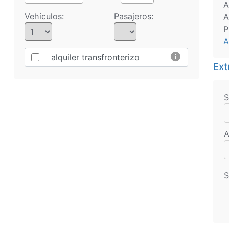
A
Vehículos:
Pasajeros:
A
P
A
info
alquiler transfronterizo
Ext
S
A
S