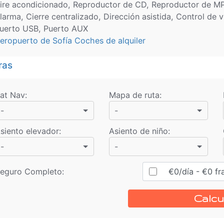
ire acondicionado, Reproductor de CD, Reproductor de MP3
larma, Cierre centralizado, Dirección asistida, Control de v
uerto USB, Puerto AUX
eropuerto de Sofía Coches de alquiler
ras
at Nav
:
Mapa de ruta
:
-
-
siento elevador
:
Asiento de niño
:
-
-
eguro Completo:
€
0
/día
- €
0
fr
Calcu