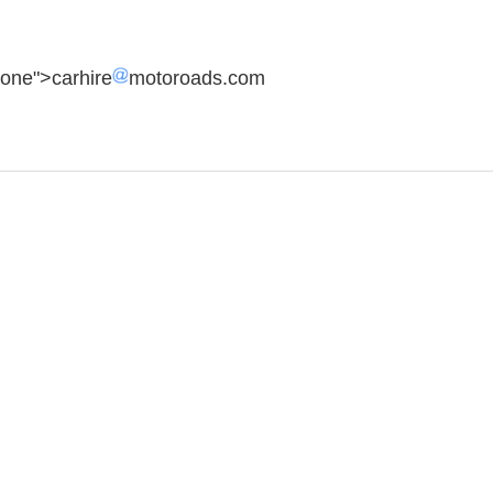
none">carhire
motoroads.com