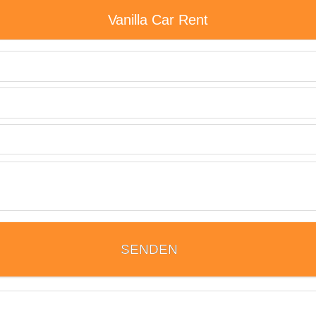
ular. Nehmen Sie mit Bulgarien Autovermietung.
Vanilla Car Rent
SENDEN