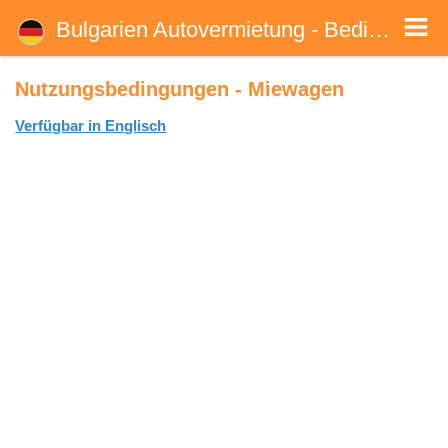
Nutzungsbedingungen - Mietwagen in Bulgarien
Nutzungsbedingungen. Allgemeine Geschäftsbedingungen - Bulgarien Autovermietung. Die Buchungs- und
Bulgarien Autovermietung - Bedingungen
Stornierungsbedingungen ein Auto in Bulgarien zu mieten.
Nutzungsbedingungen - Miewagen
Verfügbar in Englisch