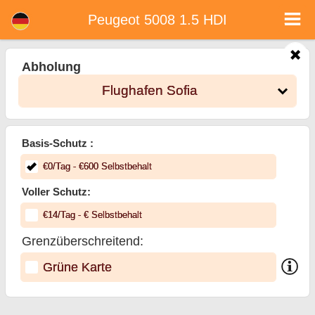
<%=car_model% - Mietwagen in Bulgarien
Peugeot 5008 1.5 HDI - Flughafen Sofia Autovermietung. Ein Auto Peugeot 5008 1.5 HDI Mieten in Flughafen Sofia.
Peugeot 5008 1.5 HDI
Vollkaskoversicherung (ohne Selbstbeteiligung), unbegrenzte Kilometer, kostenlose Kindersitze, zusätzliche Fahrer kostenlos,
niedrigen Preis Autovermietung garantiert.
Abholung
Flughafen Sofia
Basis-Schutz :
€
0
/Tag
- €
600
Selbstbehalt
Voller Schutz:
€
14
/Tag
- €
Selbstbehalt
Grenzüberschreitend:
Grüne Karte