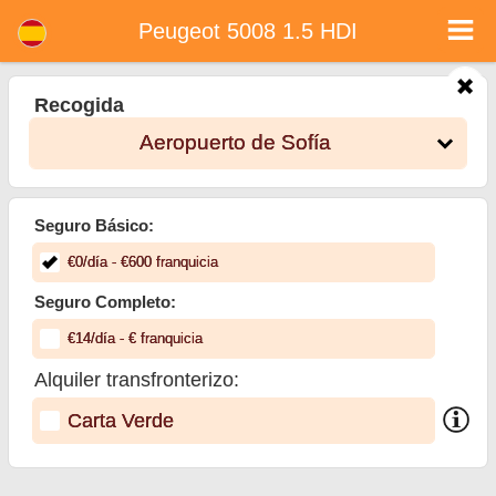
Peugeot 5008 1.5 HDI - Alquiler de coches en Bulgaria
Peugeot 5008 1.5 HDI - Aeropuerto de Sofía alquiler de coches. Alquile un coche Peugeot 5008 1.5 HDI en Aeropuerto de Sofía.
Peugeot 5008 1.5 HDI
Seguro a todo riesgo (sin exceso), kilometraje ilimitado, asientos para niños gratis, conductores adicionales gratis, precios más
bajos de alquiler de coches garantizados.
Recogida
Aeropuerto de Sofía
Seguro Básico:
€
0
/día
- €
600
franquicia
Seguro Completo:
€
14
/día
- €
franquicia
Alquiler transfronterizo:
Carta Verde