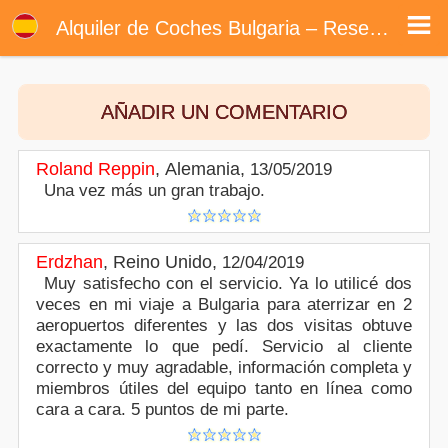
Opiniones de clientes - Alquiler de coches en Bulgaria
Opiniones de clientes. Comentarios de los lectores acerca de nuestros servicios de alquiler de coches en aeropuerto Bulgaria.
Alquiler de Coches Bulgaria – Reseñas de clientes
Escriba un comentario o publicarlos en línea su opinión acerca de alquiler de coches aeropuerto Bulgaria. Valora nuestros servicios
de alquiler de coches en línea en Bulgaria.
AÑADIR UN COMENTARIO
Roland Reppin
,
Alemania
,
13/05/2019
Una vez más un gran trabajo.
Erdzhan
,
Reino Unido
,
12/04/2019
Muy satisfecho con el servicio. Ya lo utilicé dos
veces en mi viaje a Bulgaria para aterrizar en 2
aeropuertos diferentes y las dos visitas obtuve
exactamente lo que pedí. Servicio al cliente
correcto y muy agradable, información completa y
miembros útiles del equipo tanto en línea como
cara a cara. 5 puntos de mi parte.