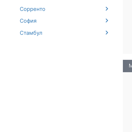
Сорренто
София
Стамбул
М