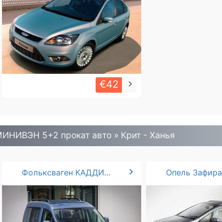
€42
keyboard_arrow_right
ИНИВЭН 5+2 прокат авто » Крит - Ханья
chevron_right
Фольксваген КАДДИ 5+2