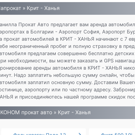
апрокат » Крит - Ханья
анилла Прокат Авто предлагает вам аренда автомоби
эропортах в Болгарии - Аэропорт София, Аэропорт Бур
а прокат автомобилей в КРИТ - ХАНЬЯ начинают с 7 ев
ебе неограниченный пробег и полную страховку в пред
втомобиля предлагаем совершенно бесплатно детских 
ри необходимости, вы можете заказать и GPS навига
ронирование аренды автомобиля в КРИТ - ХАНЬЯ никог
инут. Надо заплатить небольшую сумму онлайн, чтобы
втомобиля заплатил основную сумму. Доставим Вашего
остинице, аэропорту или по частному адресу. Заброни
АНЬЯ и присоединяютесь нашей программе скидок по
КОНОМ прокат авто » Крит - Ханья
chevron_right