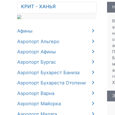
КРИТ - ХАНЬЯ
Н
В
а
Афины
н
с
Аэропорт Альгеро
а
Аэропорт Афины
П
Б
Аэропорт Бургас
м
а
Аэропорт Бухарест Баниза
г
Х
Аэропорт Бухареста Отопени
Аэропорт Варна
Э
Аэропорт Майорка
Аэропорт Малага