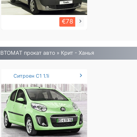
€78
keyboard_arrow_right
ВТОМАТ прокат авто » Крит - Ханья
chevron_right
Ситроен С1 1.1i