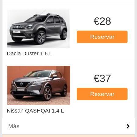
€28
Reservar
Dacia Duster 1.6 L
€37
Reservar
Nissan QASHQAI 1.4 L
Más