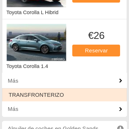
Toyota Corolla L Hibrid
€26
Reservar
Toyota Corolla 1.4
Más
ТRANSFRONTERIZO
Más
Alquiler de coches en Golden Sands
click to col