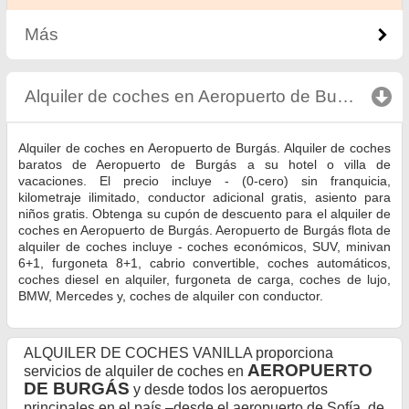
Más
Alquiler de coches en Aeropuerto de Burgás
clic
Alquiler de coches en Aeropuerto de Burgás. Alquiler de coches
baratos de Aeropuerto de Burgás a su hotel o villa de
vacaciones. El precio incluye - (0-cero) sin franquicia,
kilometraje ilimitado, conductor adicional gratis, asiento para
niños gratis. Obtenga su cupón de descuento para el alquiler de
coches en Aeropuerto de Burgás. Aeropuerto de Burgás flota de
alquiler de coches incluye - coches económicos, SUV, minivan
6+1, furgoneta 8+1, cabrio convertible, coches automáticos,
coches diesel en alquiler, furgoneta de carga, coches de lujo,
BMW, Mercedes y, coches de alquiler con conductor.
ALQUILER DE COCHES VANILLA proporciona
AEROPUERTO
servicios de alquiler de coches en
DE BURGÁS
y desde todos los aeropuertos
principales en el país –desde el aeropuerto de Sofía, de