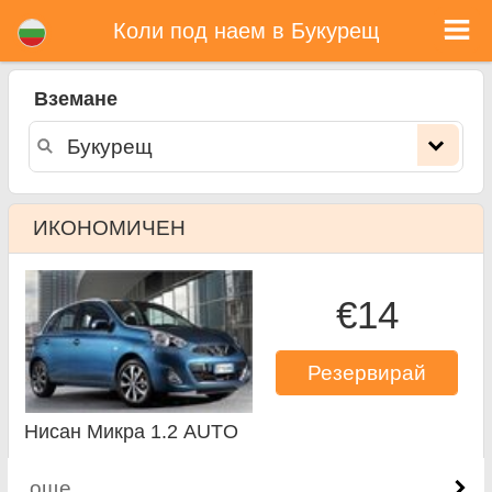
Букурещ коли под наем
Коли под наем в Букурещ
Вземане
ИКОНОМИЧЕН
€14
Резервирай
Нисан Микра 1.2 AUTO
още