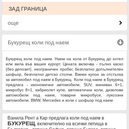
ЗАД ГРАНИЦА
още
Букурещ коли под наем
click to collapse content
Букурещ коли под наем. Наем на кола от Букурещ до хотел
или вила във вашия курорт. Цената включва - пълно каско
(без депозит), неограничен пробег, безплатно допълнителен
шофьор, безплатно детско столче. Вземи купон за отстъпка
за автомобил под наем в Букурещ. Коли под наем в Букурещ
предлага - икономични автомобили, SUV, миниван 6+1,
микробус 8+1, кабриолет купе, автоматични коли, дизелови
автомобили под наем, товарни микробуси, луксозни
автомобили, BMW, Mercedes и коли с шофьор под наем.
Ванила Рент а Кар предлага коли под наем в
БУКУРЕЩ
, включително на всички летища в